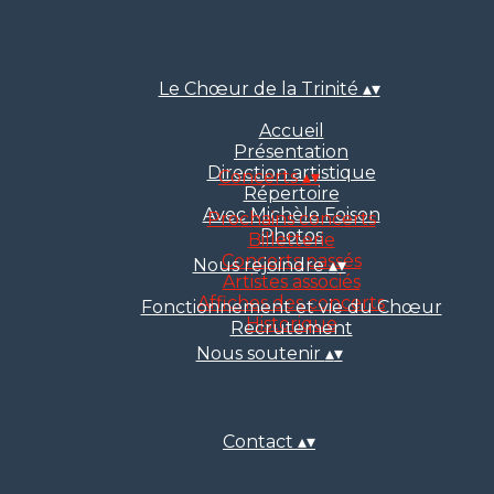
Le Chœur de la Trinité
▴
▾
Accueil
Présentation
Direction artistique
Concerts
▴
▾
Répertoire
Avec Michèle Foison
Prochains concerts
Photos
Billetterie
Concerts passés
Nous rejoindre
▴
▾
Artistes associés
Affiches des concerts
Fonctionnement et vie du Chœur
Historique
Recrutement
Nous soutenir
▴
▾
Contact
▴
▾