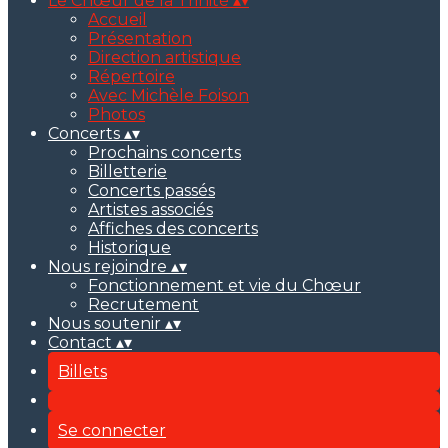
Le Chœur de la Trinité
▴
▾
Accueil
Présentation
Direction artistique
Répertoire
Avec Michèle Foison
Photos
Concerts
▴
▾
Prochains concerts
Billetterie
Concerts passés
Artistes associés
Affiches des concerts
Historique
Nous rejoindre
▴
▾
Fonctionnement et vie du Chœur
Recrutement
Nous soutenir
▴
▾
Contact
▴
▾
Billets
Se connecter