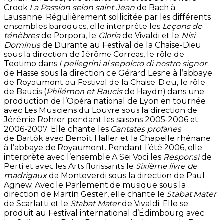
Crook
La Passion selon saint Jean
de Bach à
Lausanne. Régulièrement sollicitée par les différents
ensembles baroques, elle interprète les
Leçons de
ténèbres
de Porpora, le
Gloria
de Vivaldi et le
Nisi
Dominus
de Durante au Festival de la Chaise-Dieu
sous la direction de Jérôme Correas, le rôle de
Teotimo dans
I pellegrini al sepolcro di nostro signor
de Hasse sous la direction de Gérard Lesne à l’abbaye
de Royaumont au Festival de la Chaise-Dieu, le rôle
de Baucis (
Philémon et Baucis
de Haydn) dans une
production de l’Opéra national de Lyon en tournée
avec Les Musiciens du Louvre sous la direction de
Jérémie Rohrer pendant les saisons 2005-2006 et
2006-2007. Elle chante les
Cantates profanes
de Bartók avec Benoît Haller et la Chapelle rhénane
à l’abbaye de Royaumont. Pendant l’été 2006, elle
interprète avec l’ensemble A Sei Voci les
Responsi
de
Perti et avec les Arts florissants le
Sixième livre de
madrigaux
de Monteverdi sous la direction de Paul
Agnew. Avec le Parlement de musique sous la
direction de Martin Gester, elle chante le
Stabat Mater
de Scarlatti et le
Stabat Mater
de Vivaldi. Elle se
produit au Festival international d’Édimbourg avec