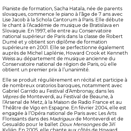
Pianiste de formation, Sacha Hatala, née de parents
slovaques, commence le piano à l’âge de 7 ans avec
Lise Jacob à la Schola Cantorum à Paris. Elle débute
le chant à l’Académie de musique de Bratislava en
Slovaquie. En 1997, elle entre au Conservatoire
national supérieur de Paris dans la classe de Robert
Dumé et y obtient son diplôme de formation
supérieure en 2001. Elle se perfectionne également
auprès de Michel Laplénie, Howard Crook et Kenneth
Weiss au département de musique ancienne du
Conservatoire national de région de Paris, où elle
obtient un premier prix à l’unanimité.
Elle se produit régulièrement en récital et participe à
de nombreux oratorios baroques, notamment avec
Gabriel Garrido au Festival d’Ambronay, dans les
Vêpres
de Monteverdi, au Festival de Beaune, à
l’Arsenal de Metz, à la Maison de Radio France et au
Théâtre de Vigo en Espagne. En février 2004, elle est
engagée à l’Opéra national de Paris avec Les Arts
Florissants dans des
Madrigaux
de Monteverdi et de
Gesualdo pour le ballet
Doux Mensonges
de Jiří
Kylián. En 2005, elle chante aux côtés de Howard