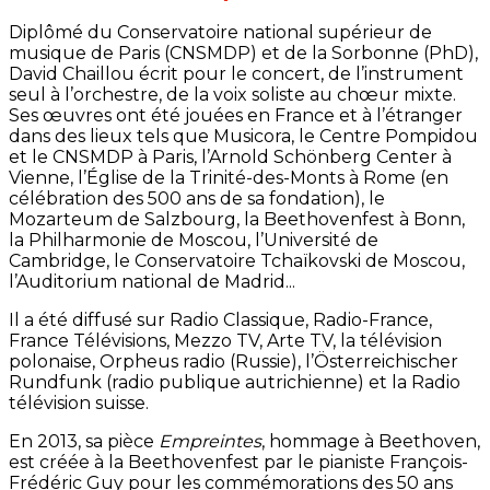
Diplômé du Conservatoire national supérieur de
musique de Paris (CNSMDP) et de la Sorbonne (PhD),
David Chaillou écrit pour le concert, de l’instrument
seul à l’orchestre, de la voix soliste au chœur mixte.
Ses œuvres ont été jouées en France et à l’étranger
dans des lieux tels que Musicora, le Centre Pompidou
et le CNSMDP à Paris, l’Arnold Schönberg Center à
Vienne, l’Église de la Trinité-des-Monts à Rome (en
célébration des 500 ans de sa fondation), le
Mozarteum de Salzbourg, la Beethovenfest à Bonn,
la Philharmonie de Moscou, l’Université de
Cambridge, le Conservatoire Tchaïkovski de Moscou,
l’Auditorium national de Madrid...
Il a été diffusé sur Radio Classique, Radio-France,
France Télévisions, Mezzo TV, Arte TV, la télévision
polonaise, Orpheus radio (Russie), l’Österreichischer
Rundfunk (radio publique autrichienne) et la Radio
télévision suisse.
En 2013, sa pièce
Empreintes
, hommage à Beethoven,
est créée à la Beethovenfest par le pianiste François-
Frédéric Guy pour les commémorations des 50 ans