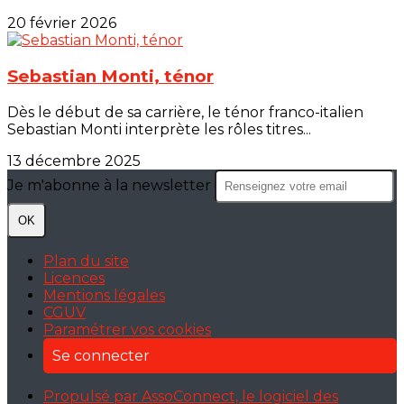
20 février 2026
Sebastian Monti, ténor
Dès le début de sa carrière, le ténor franco-italien
Sebastian Monti interprète les rôles titres...
13 décembre 2025
Je m'abonne à la newsletter
OK
Plan du site
Licences
Mentions légales
CGUV
Paramétrer vos cookies
Se connecter
Propulsé par AssoConnect, le logiciel des