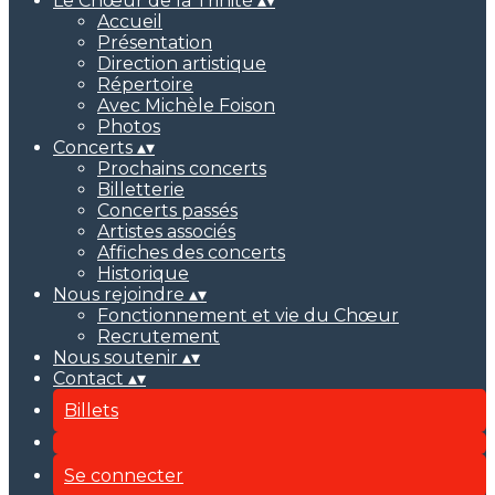
Le Chœur de la Trinité
▴
▾
Accueil
Présentation
Direction artistique
Répertoire
Avec Michèle Foison
Photos
Concerts
▴
▾
Prochains concerts
Billetterie
Concerts passés
Artistes associés
Affiches des concerts
Historique
Nous rejoindre
▴
▾
Fonctionnement et vie du Chœur
Recrutement
Nous soutenir
▴
▾
Contact
▴
▾
Billets
Se connecter