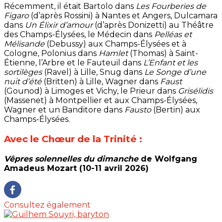
Récemment, il était Bartolo dans
Les Fourberies de
Figaro
(d’après Rossini) à Nantes et Angers, Dulcamara
dans
Un Élixir d’amour
(d’après Donizetti) au Théâtre
des Champs-Élysées, le Médecin dans
Pelléas et
Mélisande
(Debussy) aux Champs-Élysées et à
Cologne, Polonius dans
Hamlet
(Thomas) à Saint-
Étienne, l’Arbre et le Fauteuil dans
L’Enfant et les
sortilèges
(Ravel) à Lille, Snug dans
Le Songe d’une
nuit d’été
(Britten) à Lille, Wagner dans
Faust
(Gounod) à Limoges et Vichy, le Prieur dans
Grisélidis
(Massenet) à Montpellier et aux Champs-Élysées,
Wagner et un Banditore dans
Fausto
(Bertin) aux
Champs-Élysées.
Avec le Chœur de la Trinité :
Vêpres solennelles du dimanche
de Wolfgang
Amadeus Mozart (10-11 avril 2026)
Consultez également