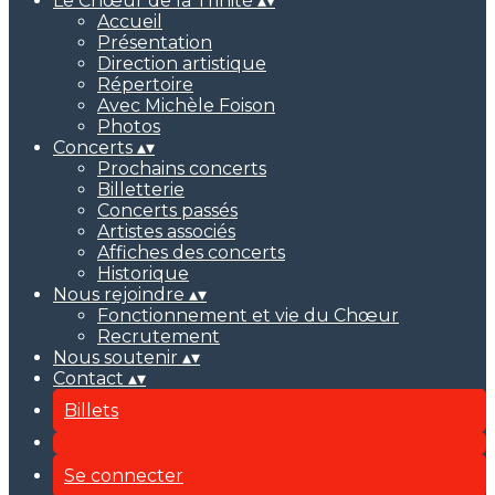
Le Chœur de la Trinité
▴
▾
Accueil
Présentation
Direction artistique
Répertoire
Avec Michèle Foison
Photos
Concerts
▴
▾
Prochains concerts
Billetterie
Concerts passés
Artistes associés
Affiches des concerts
Historique
Nous rejoindre
▴
▾
Fonctionnement et vie du Chœur
Recrutement
Nous soutenir
▴
▾
Contact
▴
▾
Billets
Se connecter