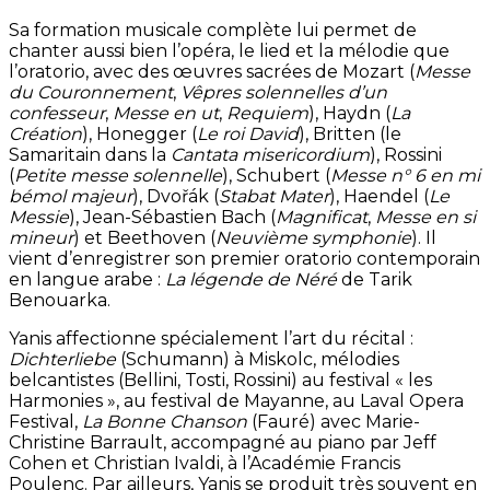
Sa formation musicale complète lui permet de
chanter aussi bien l’opéra, le lied et la mélodie que
l’oratorio, avec des œuvres sacrées de Mozart (
Messe
du Couronnement
,
Vêpres solennelles d’un
confesseur
,
Messe en ut
,
Requiem
), Haydn (
La
Création
), Honegger (
Le roi David
), Britten (le
Samaritain dans la
Cantata misericordium
), Rossini
(
Petite messe solennelle
), Schubert (
Messe n° 6 en mi
bémol majeur
), Dvořák (
Stabat Mater
), Haendel (
Le
Messie
), Jean-Sébastien Bach (
Magnificat
,
Messe en si
mineur
) et Beethoven (
Neuvième symphonie
). Il
vient d’enregistrer son premier oratorio contemporain
en langue arabe :
La légende de Néré
de Tarik
Benouarka.
Yanis affectionne spécialement l’art du récital :
Dichterliebe
(Schumann) à Miskolc, mélodies
belcantistes (Bellini, Tosti, Rossini) au festival « les
Harmonies », au festival de Mayanne, au Laval Opera
Festival,
La Bonne Chanson
(Fauré) avec Marie-
Christine Barrault, accompagné au piano par Jeff
Cohen et Christian Ivaldi, à l’Académie Francis
Poulenc. Par ailleurs, Yanis se produit très souvent en