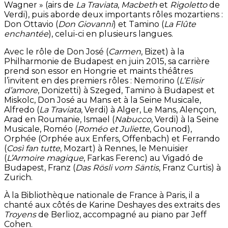
Wagner » (airs de
La Traviata
,
Macbeth
et
Rigoletto
de
Verdi), puis aborde deux importants rôles mozartiens :
Don Ottavio (
Don Giovanni
) et Tamino (
La Flûte
enchantée
), celui-ci en plusieurs langues.
Avec le rôle de Don José (
Carmen
, Bizet) à la
Philharmonie de Budapest en juin 2015, sa carrière
prend son essor en Hongrie et maints théâtres
l’invitent en des premiers rôles : Nemorino (
L’Elisir
d’amore
, Donizetti) à Szeged, Tamino à Budapest et
Miskolc, Don José au Mans et à la Seine Musicale,
Alfredo (
La Traviata
, Verdi) à Alger, Le Mans, Alençon,
Arad en Roumanie, Ismael (
Nabucco
, Verdi) à la Seine
Musicale, Roméo (
Roméo et Juliette
, Gounod),
Orphée (Orphée aux Enfers, Offenbach) et Ferrando
(
Così fan tutte
, Mozart) à Rennes, le Menuisier
(
L’Armoire magique
, Farkas Ferenc) au Vigadó de
Budapest, Franz (
Das Rösli vom Säntis
, Franz Curtis) à
Zurich.
À la Bibliothèque nationale de France à Paris, il a
chanté aux côtés de Karine Deshayes des extraits des
Troyens
de Berlioz, accompagné au piano par Jeff
Cohen.