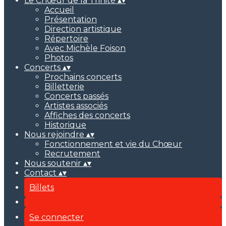
Le Chœur de la Trinité
▴
▾
Accueil
Présentation
Direction artistique
Répertoire
Avec Michèle Foison
Photos
Concerts
▴
▾
Prochains concerts
Billetterie
Concerts passés
Artistes associés
Affiches des concerts
Historique
Nous rejoindre
▴
▾
Fonctionnement et vie du Chœur
Recrutement
Nous soutenir
▴
▾
Contact
▴
▾
Billets
Se connecter