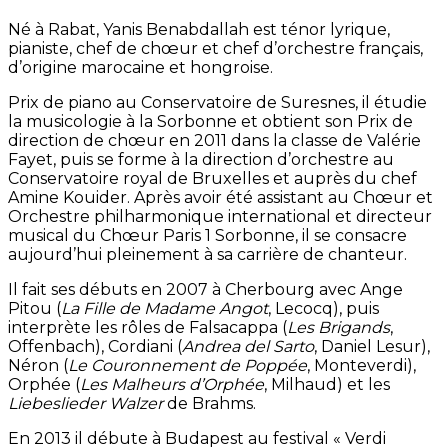
Né à Rabat, Yanis Benabdallah est ténor lyrique,
pianiste, chef de chœur et chef d’orchestre français,
d’origine marocaine et hongroise.
Prix de piano au Conservatoire de Suresnes, il étudie
la musicologie à la Sorbonne et obtient son Prix de
direction de chœur en 2011 dans la classe de Valérie
Fayet, puis se forme à la direction d’orchestre au
Conservatoire royal de Bruxelles et auprès du chef
Amine Kouider. Après avoir été assistant au Chœur et
Orchestre philharmonique international et directeur
musical du Chœur Paris 1 Sorbonne, il se consacre
aujourd’hui pleinement à sa carrière de chanteur.
Il fait ses débuts en 2007 à Cherbourg avec Ange
Pitou (
La Fille de Madame Angot
, Lecocq), puis
interprète les rôles de Falsacappa (
Les Brigands
,
Offenbach), Cordiani (
Andrea del Sarto
, Daniel Lesur),
Néron (
Le Couronnement de Poppée
, Monteverdi),
Orphée (
Les Malheurs d’Orphée
, Milhaud) et les
Liebeslieder Walzer
de Brahms.
En 2013 il débute à Budapest au festival « Verdi